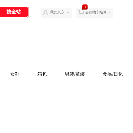
0
我的京东
去购物车结算
女鞋
箱包
男装/童装
食品/日化