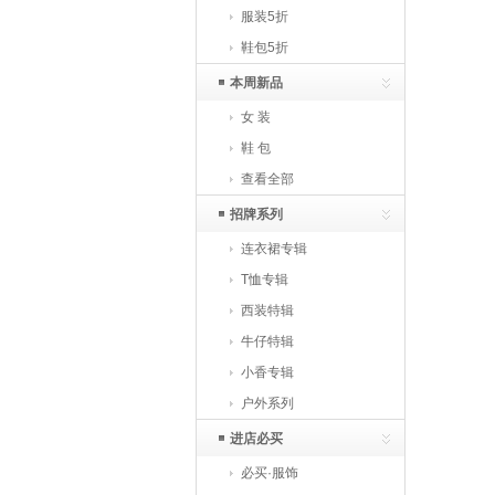
服装5折
鞋包5折
本周新品
女 装
鞋 包
查看全部
招牌系列
连衣裙专辑
T恤专辑
西装特辑
牛仔特辑
小香专辑
户外系列
进店必买
必买·服饰