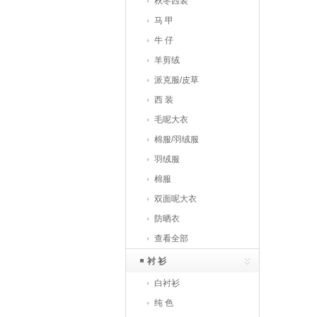
秋冬西装
马 甲
牛 仔
羊剪绒
派克服/皮草
西 装
毛呢大衣
棉服/羽绒服
羽绒服
棉服
双面呢大衣
防晒衣
查看全部
衬 衫
白衬衫
纯 色