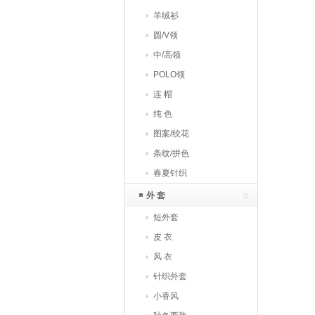
羊绒衫
圆/V领
中/高领
POLO领
连 帽
纯 色
图案/绞花
条纹/拼色
春夏针织
外 套
短外套
皮 衣
风 衣
针织外套
小香风