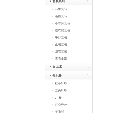
套装系列
马甲套装
连帽套装
小香风套装
连衣裙套装
牛仔套装
正装套装
卫衣套装
查看全部
女 上装
针织衫
秋冬针织
套头针织
开 衫
背心/马甲
羊毛衫