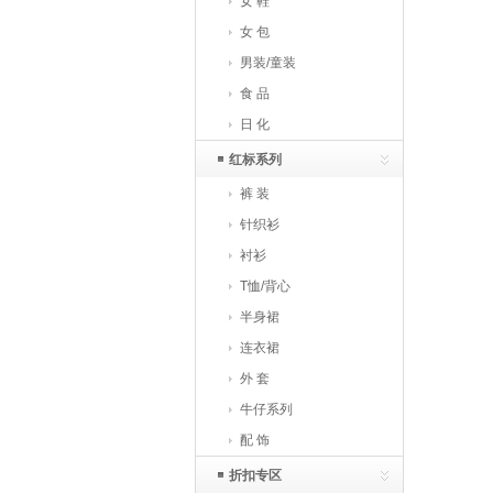
女 鞋
女 包
男装/童装
食 品
日 化
红标系列
裤 装
针织衫
衬衫
T恤/背心
半身裙
连衣裙
外 套
牛仔系列
配 饰
折扣专区