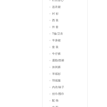
针织背心
连衣裙
衬 衫
西 装
外 套
T恤/卫衣
半身裙
套 装
牛仔裤
通勤/西裤
休闲裤
羊绒衫
羽绒服
内衣/袜子
丝巾/围巾
配 饰