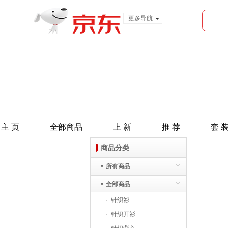
更多导航
服装城
食品
金融
主 页
全部商品
上 新
推 荐
套 
商品分类
所有商品
全部商品
针织衫
针织开衫