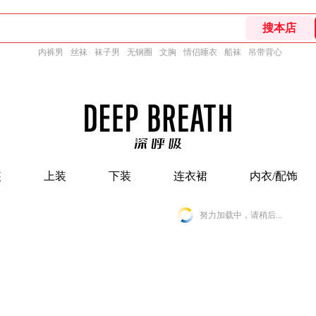
内裤男
丝袜
袜子男
无钢圈
文胸
情侣睡衣
船袜
吊带背心
装
上装
下装
连衣裙
内衣/配饰
努力加载中，请稍后...