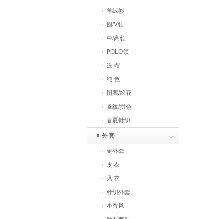
羊绒衫
圆/V领
中/高领
POLO领
连 帽
纯 色
图案/绞花
条纹/拼色
春夏针织
外 套
短外套
皮 衣
风 衣
针织外套
小香风