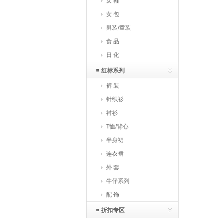
女 鞋
女 包
男装/童装
食 品
日 化
红标系列
裤 装
针织衫
衬衫
T恤/背心
半身裙
连衣裙
外 套
牛仔系列
配 饰
折扣专区