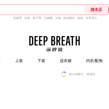
内裤男
丝袜
袜子男
无钢圈
文胸
情侣睡衣
船袜
吊带背心
装
上装
下装
连衣裙
内衣/配饰
努力加载中，请稍后...