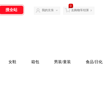
0
我的京东
去购物车结算
女鞋
箱包
男装/童装
食品/日化