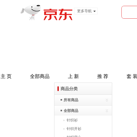
更多导航
服装城
食品
金融
主 页
全部商品
上 新
推 荐
套 
商品分类
所有商品
全部商品
针织衫
针织开衫