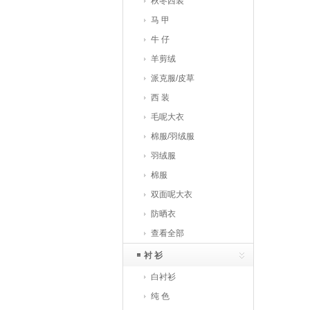
秋冬西装
马 甲
牛 仔
羊剪绒
派克服/皮草
西 装
毛呢大衣
棉服/羽绒服
羽绒服
棉服
双面呢大衣
防晒衣
查看全部
衬 衫
白衬衫
纯 色