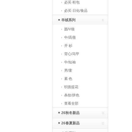
必买·鞋包
必买·日化/食品
羊绒系列
圆/V领
中/高领
开 衫
背心/马甲
中/短袖
男/童
素 色
织面提花
条纹/拼色
查看全部
26秋冬新品
26春夏新品