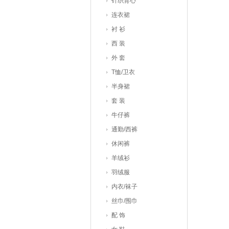
针织背心
连衣裙
衬 衫
西 装
外 套
T恤/卫衣
半身裙
套 装
牛仔裤
通勤/西裤
休闲裤
羊绒衫
羽绒服
内衣/袜子
丝巾/围巾
配 饰