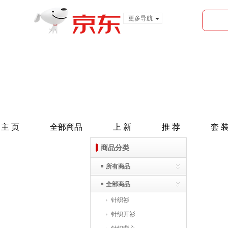
更多导航
服装城
食品
金融
主 页
全部商品
上 新
推 荐
套 
商品分类
所有商品
全部商品
针织衫
针织开衫