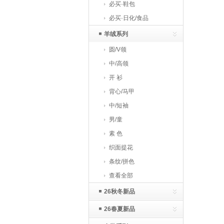
必买·鞋包
必买·日化/食品
羊绒系列
圆/V领
中/高领
开 衫
背心/马甲
中/短袖
男/童
素 色
织面提花
条纹/拼色
查看全部
26秋冬新品
26春夏新品