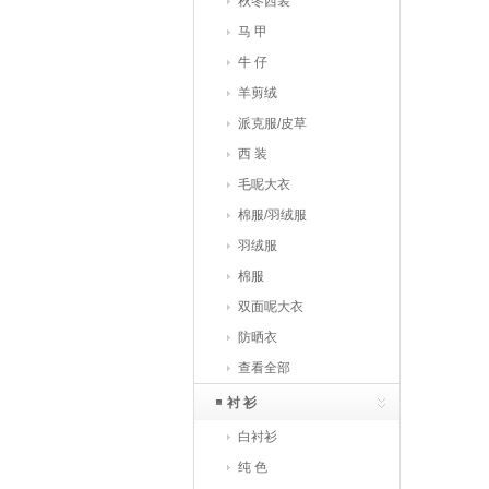
秋冬西装
马 甲
牛 仔
羊剪绒
派克服/皮草
西 装
毛呢大衣
棉服/羽绒服
羽绒服
棉服
双面呢大衣
防晒衣
查看全部
衬 衫
白衬衫
纯 色