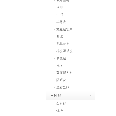
秋冬西装
马 甲
牛 仔
羊剪绒
派克服/皮草
西 装
毛呢大衣
棉服/羽绒服
羽绒服
棉服
双面呢大衣
防晒衣
查看全部
衬 衫
白衬衫
纯 色