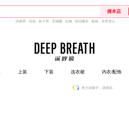
内裤男
丝袜
袜子男
无钢圈
文胸
情侣睡衣
船袜
吊带背心
装
上装
下装
连衣裙
内衣/配饰
努力加载中，请稍后...